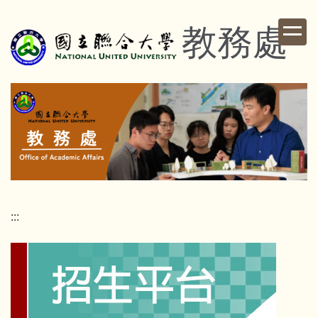
跳
到
教務處
主
要
內
容
區
:::